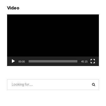
Video
Video
Player
00:00
45:15