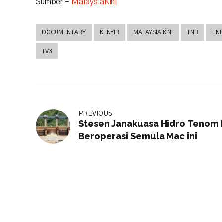
Sumber –
MalaysiaKini
DOCUMENTARY
KENYIR
MALAYSIA KINI
TNB
TN
TV3
PREVIOUS
Stesen Janakuasa Hidro Tenom 
Beroperasi Semula Mac ini