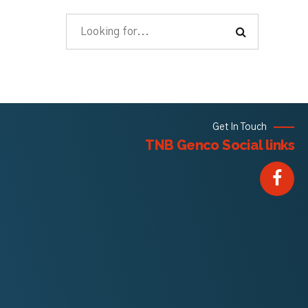
Get In Touch
TNB Genco Social links