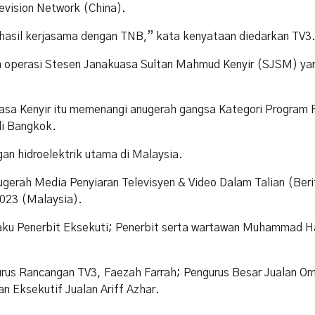
evision Network (China).
 hasil kerjasama dengan TNB,” kata kenyataan diedarkan TV3
 operasi Stesen Janakuasa Sultan Mahmud Kenyir (SJSM) ya
asa Kenyir itu memenangi anugerah gangsa Kategori Program 
di Bangkok.
n hidroelektrik utama di Malaysia.
ugerah Media Penyiaran Televisyen & Video Dalam Talian (Beri
023 (Malaysia).
 selaku Penerbit Eksekuti; Penerbit serta wartawan Muhammad H
gurus Rancangan TV3, Faezah Farrah; Pengurus Besar Jualan Om
n Eksekutif Jualan Ariff Azhar.