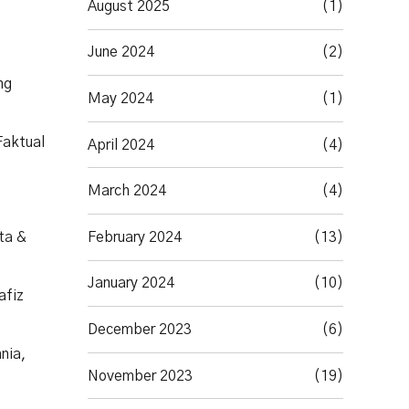
August 2025
(1)
.
June 2024
(2)
ng
May 2024
(1)
Faktual
April 2024
(4)
March 2024
(4)
February 2024
(13)
ta &
January 2024
(10)
afiz
December 2023
(6)
nia,
November 2023
(19)